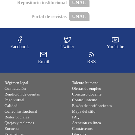
Repositorio institucional
UNAL
Portal de revistas
UNAL
Facebook
Twitter
YouTube
Email
RSS
Régimen legal
Talento humano
Contratación
Ofertas de empleo
Rendición de cuentas
Concurso docente
Pago virtual
Control interno
Calidad
Buzón de notificaciones
Correo institucional
Mapa del sitio
Redes Sociales
FAQ
Quejas y reclamos
Atención en línea
Encuesta
Contáctenos
Estadísticas
Glosario