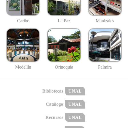
Caribe
La Paz
Manizales
Medellín
Palmira
Orinoquía
Bibliotecas
UNAL
Catálogo
UNAL
Recursos
UNAL