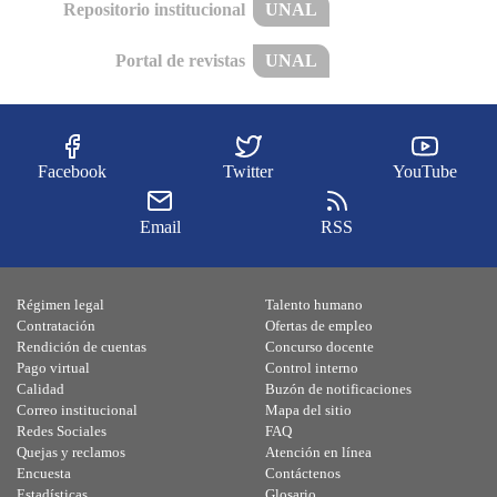
Repositorio institucional
UNAL
Portal de revistas
UNAL
Facebook
Twitter
YouTube
Email
RSS
Régimen legal
Talento humano
Contratación
Ofertas de empleo
Rendición de cuentas
Concurso docente
Pago virtual
Control interno
Calidad
Buzón de notificaciones
Correo institucional
Mapa del sitio
Redes Sociales
FAQ
Quejas y reclamos
Atención en línea
Encuesta
Contáctenos
Estadísticas
Glosario