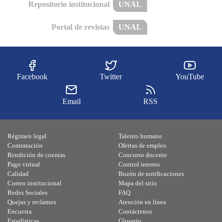
Repositorio institucional
UNAL
Portal de revistas
UNAL
Facebook
Twitter
YouTube
Email
RSS
Régimen legal
Talento humano
Contratación
Ofertas de empleo
Rendición de cuentas
Concurso docente
Pago virtual
Control interno
Calidad
Buzón de notificaciones
Correo institucional
Mapa del sitio
Redes Sociales
FAQ
Quejas y reclamos
Atención en línea
Encuesta
Contáctenos
Estadísticas
Glosario