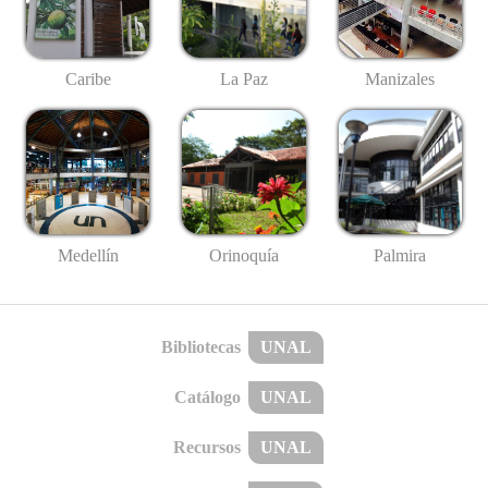
Caribe
La Paz
Manizales
Medellín
Palmira
Orinoquía
Bibliotecas
UNAL
Catálogo
UNAL
Recursos
UNAL