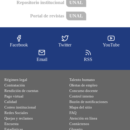
Repositorio institucional
UNAL
Portal de revistas
UNAL
Facebook
Twitter
YouTube
Email
RSS
Régimen legal
Talento humano
Contratación
Ofertas de empleo
Rendición de cuentas
Concurso docente
Pago virtual
Control interno
Calidad
Buzón de notificaciones
Correo institucional
Mapa del sitio
Redes Sociales
FAQ
Quejas y reclamos
Atención en línea
Encuesta
Contáctenos
Estadísticas
Glosario