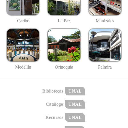
Caribe
La Paz
Manizales
Medellín
Palmira
Orinoquía
Bibliotecas
UNAL
Catálogo
UNAL
Recursos
UNAL