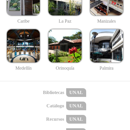
Caribe
La Paz
Manizales
Medellín
Palmira
Orinoquía
Bibliotecas
UNAL
Catálogo
UNAL
Recursos
UNAL