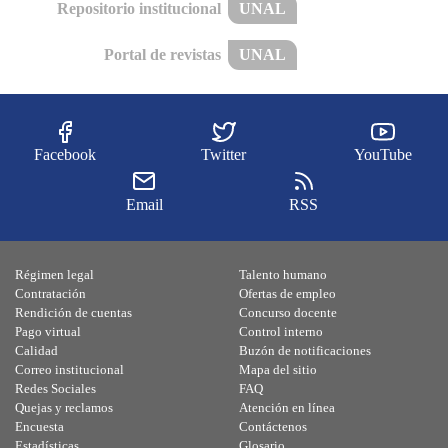
Repositorio institucional
UNAL
Portal de revistas
UNAL
Facebook
Twitter
YouTube
Email
RSS
Régimen legal
Talento humano
Contratación
Ofertas de empleo
Rendición de cuentas
Concurso docente
Pago virtual
Control interno
Calidad
Buzón de notificaciones
Correo institucional
Mapa del sitio
Redes Sociales
FAQ
Quejas y reclamos
Atención en línea
Encuesta
Contáctenos
Estadísticas
Glosario