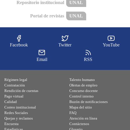
Repositorio institucional
UNAL
Portal de revistas
UNAL
Facebook
Twitter
YouTube
Email
RSS
Régimen legal
Talento humano
Contratación
Ofertas de empleo
Rendición de cuentas
Concurso docente
Pago virtual
Control interno
Calidad
Buzón de notificaciones
Correo institucional
Mapa del sitio
Redes Sociales
FAQ
Quejas y reclamos
Atención en línea
Encuesta
Contáctenos
Estadísticas
Glosario