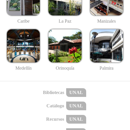
Caribe
La Paz
Manizales
Medellín
Palmira
Orinoquía
Bibliotecas
UNAL
Catálogo
UNAL
Recursos
UNAL