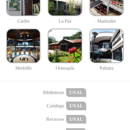
Caribe
La Paz
Manizales
Medellín
Palmira
Orinoquía
Bibliotecas
UNAL
Catálogo
UNAL
Recursos
UNAL