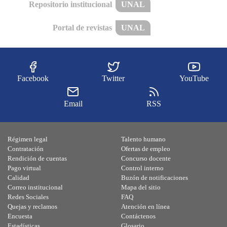
Repositorio institucional
UNAL
Portal de revistas
UNAL
Facebook
Twitter
YouTube
Email
RSS
Régimen legal
Talento humano
Contratación
Ofertas de empleo
Rendición de cuentas
Concurso docente
Pago virtual
Control interno
Calidad
Buzón de notificaciones
Correo institucional
Mapa del sitio
Redes Sociales
FAQ
Quejas y reclamos
Atención en línea
Encuesta
Contáctenos
Estadísticas
Glosario