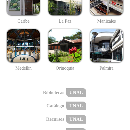
Caribe
La Paz
Manizales
Medellín
Palmira
Orinoquía
Bibliotecas
UNAL
Catálogo
UNAL
Recursos
UNAL