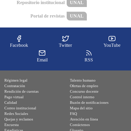
Repositorio institucional
UNAL
Portal de revistas
UNAL
Facebook
Twitter
YouTube
Email
RSS
Régimen legal
Talento humano
Contratación
Ofertas de empleo
Rendición de cuentas
Concurso docente
Pago virtual
Control interno
Calidad
Buzón de notificaciones
Correo institucional
Mapa del sitio
Redes Sociales
FAQ
Quejas y reclamos
Atención en línea
Encuesta
Contáctenos
Estadísticas
Glosario