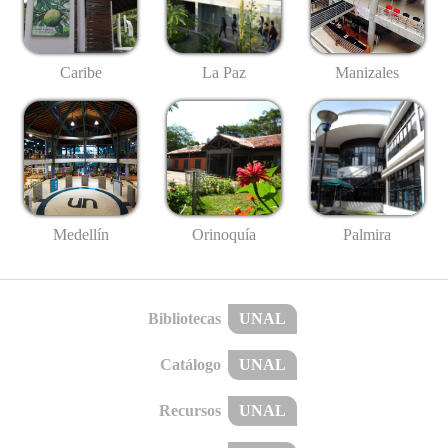
Caribe
La Paz
Manizales
Medellín
Palmira
Orinoquía
Bibliotecas
UNAL
Catálogo
UNAL
Recursos
UNAL