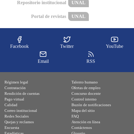
Repositorio institucional
UNAL
Portal de revistas
UNAL
Facebook
Twitter
YouTube
Email
RSS
Régimen legal
Talento humano
Contratación
Ofertas de empleo
Rendición de cuentas
Concurso docente
Pago virtual
Control interno
Calidad
Buzón de notificaciones
Correo institucional
Mapa del sitio
Redes Sociales
FAQ
Quejas y reclamos
Atención en línea
Encuesta
Contáctenos
Estadísticas
Glosario