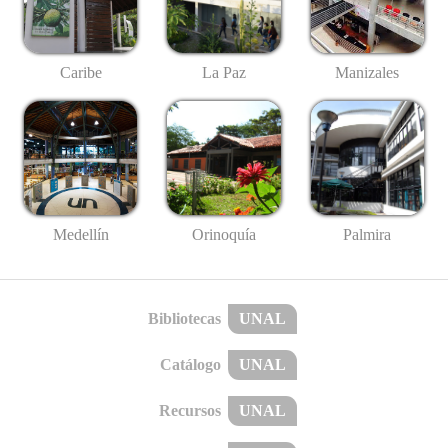
Caribe
La Paz
Manizales
Medellín
Palmira
Orinoquía
Bibliotecas
UNAL
Catálogo
UNAL
Recursos
UNAL