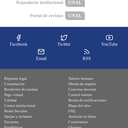
Repositorio institucional
UNAL
Portal de revistas
UNAL
Facebook
Twitter
YouTube
Email
RSS
Régimen legal
Talento humano
Contratación
Ofertas de empleo
Rendición de cuentas
Concurso docente
Pago virtual
Control interno
Calidad
Buzón de notificaciones
Correo institucional
Mapa del sitio
Redes Sociales
FAQ
Quejas y reclamos
Atención en línea
Encuesta
Contáctenos
Estadísticas
Glosario