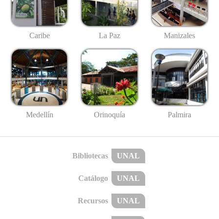
Caribe
La Paz
Manizales
Medellín
Palmira
Orinoquía
Bibliotecas
UNAL
Catálogo
UNAL
Recursos
UNAL