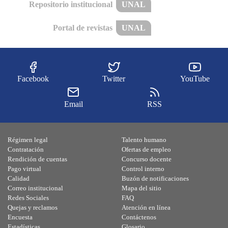
Repositorio institucional
UNAL
Portal de revistas
UNAL
Facebook
Twitter
YouTube
Email
RSS
Régimen legal
Talento humano
Contratación
Ofertas de empleo
Rendición de cuentas
Concurso docente
Pago virtual
Control interno
Calidad
Buzón de notificaciones
Correo institucional
Mapa del sitio
Redes Sociales
FAQ
Quejas y reclamos
Atención en línea
Encuesta
Contáctenos
Estadísticas
Glosario