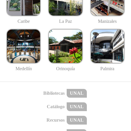
Caribe
La Paz
Manizales
Medellín
Palmira
Orinoquía
Bibliotecas
UNAL
Catálogo
UNAL
Recursos
UNAL