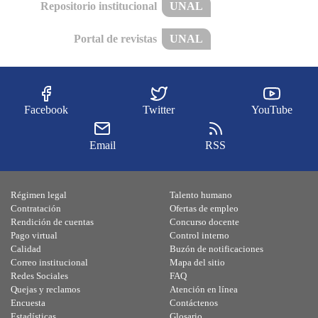
Repositorio institucional
UNAL
Portal de revistas
UNAL
Facebook
Twitter
YouTube
Email
RSS
Régimen legal
Talento humano
Contratación
Ofertas de empleo
Rendición de cuentas
Concurso docente
Pago virtual
Control interno
Calidad
Buzón de notificaciones
Correo institucional
Mapa del sitio
Redes Sociales
FAQ
Quejas y reclamos
Atención en línea
Encuesta
Contáctenos
Estadísticas
Glosario