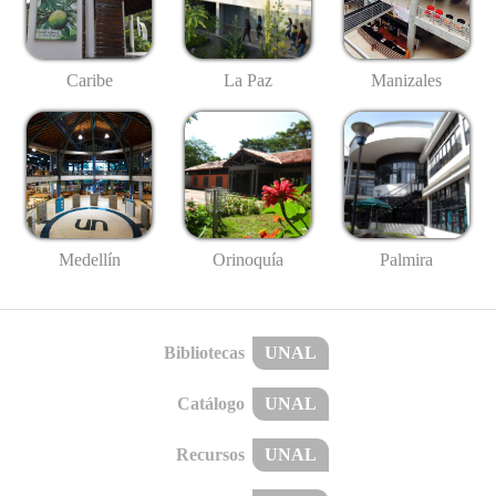
Caribe
La Paz
Manizales
Medellín
Palmira
Orinoquía
Bibliotecas
UNAL
Catálogo
UNAL
Recursos
UNAL