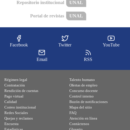
Repositorio institucional
UNAL
Portal de revistas
UNAL
Facebook
Twitter
YouTube
Email
RSS
Régimen legal
Talento humano
Contratación
Ofertas de empleo
Rendición de cuentas
Concurso docente
Pago virtual
Control interno
Calidad
Buzón de notificaciones
Correo institucional
Mapa del sitio
Redes Sociales
FAQ
Quejas y reclamos
Atención en línea
Encuesta
Contáctenos
Estadísticas
Glosario