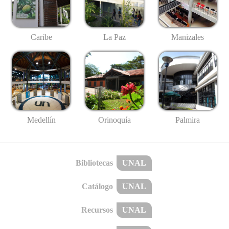
Caribe
La Paz
Manizales
Medellín
Palmira
Orinoquía
Bibliotecas
UNAL
Catálogo
UNAL
Recursos
UNAL