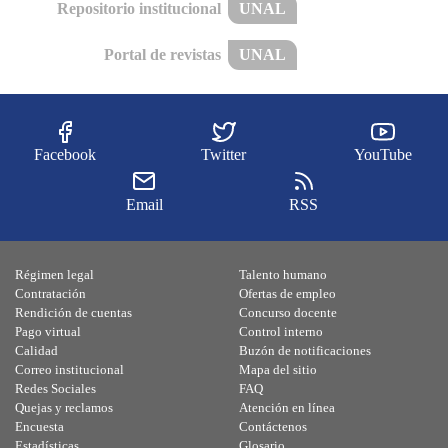
Repositorio institucional
UNAL
Portal de revistas
UNAL
Facebook
Twitter
YouTube
Email
RSS
Régimen legal
Talento humano
Contratación
Ofertas de empleo
Rendición de cuentas
Concurso docente
Pago virtual
Control interno
Calidad
Buzón de notificaciones
Correo institucional
Mapa del sitio
Redes Sociales
FAQ
Quejas y reclamos
Atención en línea
Encuesta
Contáctenos
Estadísticas
Glosario