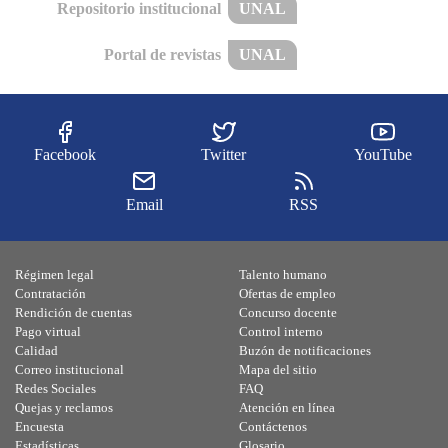
Repositorio institucional
UNAL
Portal de revistas
UNAL
Facebook
Twitter
YouTube
Email
RSS
Régimen legal
Talento humano
Contratación
Ofertas de empleo
Rendición de cuentas
Concurso docente
Pago virtual
Control interno
Calidad
Buzón de notificaciones
Correo institucional
Mapa del sitio
Redes Sociales
FAQ
Quejas y reclamos
Atención en línea
Encuesta
Contáctenos
Estadísticas
Glosario