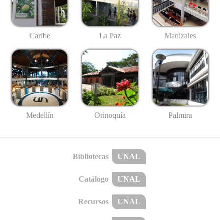
Caribe
La Paz
Manizales
Medellín
Palmira
Orinoquía
Bibliotecas
UNAL
Catálogo
UNAL
Recursos
UNAL