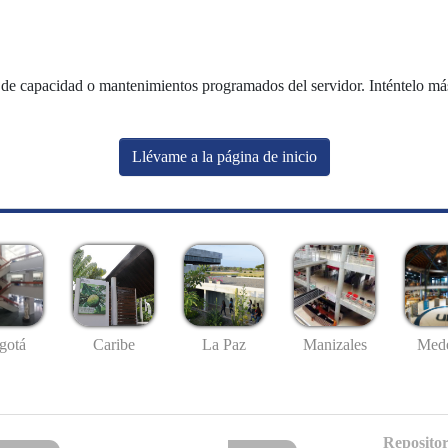
de capacidad o mantenimientos programados del servidor. Inténtelo más 
Llévame a la página de inicio
gotá
Caribe
La Paz
Manizales
Mede
Repositor