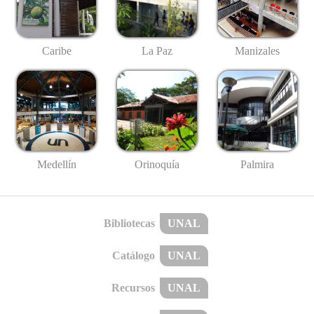
Caribe
La Paz
Manizales
Medellín
Palmira
Orinoquía
Bibliotecas
UNAL
Catálogo
UNAL
Recursos
UNAL