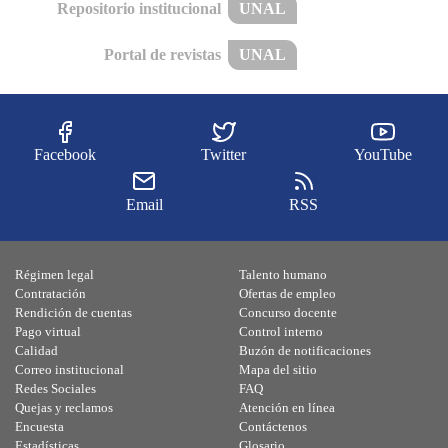
Repositorio institucional
UNAL
Portal de revistas
UNAL
Facebook
Twitter
YouTube
Email
RSS
Régimen legal
Talento humano
Contratación
Ofertas de empleo
Rendición de cuentas
Concurso docente
Pago virtual
Control interno
Calidad
Buzón de notificaciones
Correo institucional
Mapa del sitio
Redes Sociales
FAQ
Quejas y reclamos
Atención en línea
Encuesta
Contáctenos
Estadísticas
Glosario