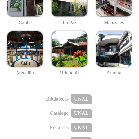
Caribe
La Paz
Manizales
Medellín
Palmira
Orinoquía
Bibliotecas
UNAL
Catálogo
UNAL
Recursos
UNAL