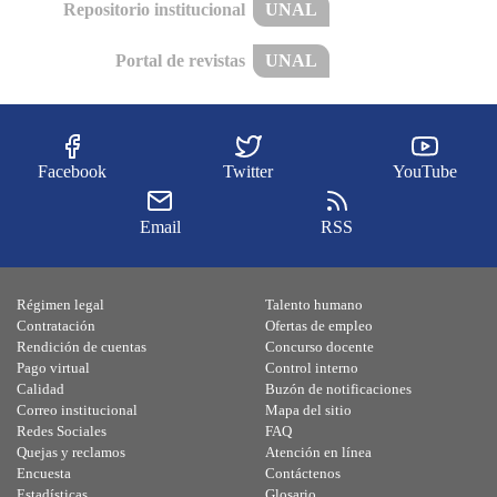
Repositorio institucional
UNAL
Portal de revistas
UNAL
Facebook
Twitter
YouTube
Email
RSS
Régimen legal
Talento humano
Contratación
Ofertas de empleo
Rendición de cuentas
Concurso docente
Pago virtual
Control interno
Calidad
Buzón de notificaciones
Correo institucional
Mapa del sitio
Redes Sociales
FAQ
Quejas y reclamos
Atención en línea
Encuesta
Contáctenos
Estadísticas
Glosario