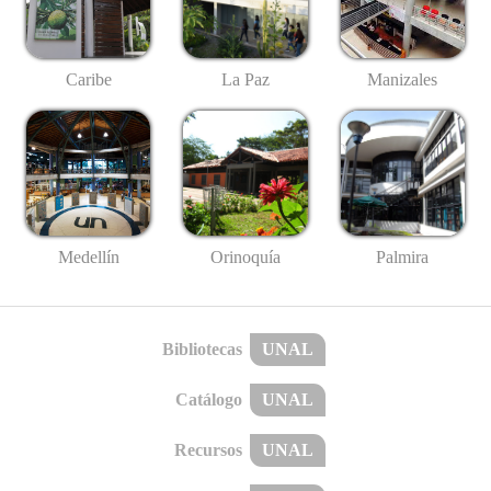
Caribe
La Paz
Manizales
Medellín
Palmira
Orinoquía
Bibliotecas
UNAL
Catálogo
UNAL
Recursos
UNAL