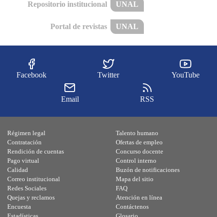
Repositorio institucional
UNAL
Portal de revistas
UNAL
Facebook
Twitter
YouTube
Email
RSS
Régimen legal
Talento humano
Contratación
Ofertas de empleo
Rendición de cuentas
Concurso docente
Pago virtual
Control interno
Calidad
Buzón de notificaciones
Correo institucional
Mapa del sitio
Redes Sociales
FAQ
Quejas y reclamos
Atención en línea
Encuesta
Contáctenos
Estadísticas
Glosario