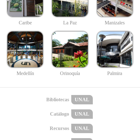
Caribe
La Paz
Manizales
Medellín
Palmira
Orinoquía
Bibliotecas
UNAL
Catálogo
UNAL
Recursos
UNAL