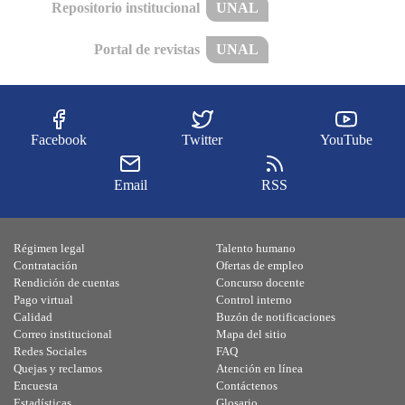
Repositorio institucional
UNAL
Portal de revistas
UNAL
Facebook
Twitter
YouTube
Email
RSS
Régimen legal
Talento humano
Contratación
Ofertas de empleo
Rendición de cuentas
Concurso docente
Pago virtual
Control interno
Calidad
Buzón de notificaciones
Correo institucional
Mapa del sitio
Redes Sociales
FAQ
Quejas y reclamos
Atención en línea
Encuesta
Contáctenos
Estadísticas
Glosario