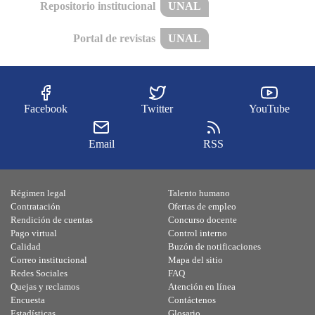
Repositorio institucional
UNAL
Portal de revistas
UNAL
Facebook
Twitter
YouTube
Email
RSS
Régimen legal
Talento humano
Contratación
Ofertas de empleo
Rendición de cuentas
Concurso docente
Pago virtual
Control interno
Calidad
Buzón de notificaciones
Correo institucional
Mapa del sitio
Redes Sociales
FAQ
Quejas y reclamos
Atención en línea
Encuesta
Contáctenos
Estadísticas
Glosario