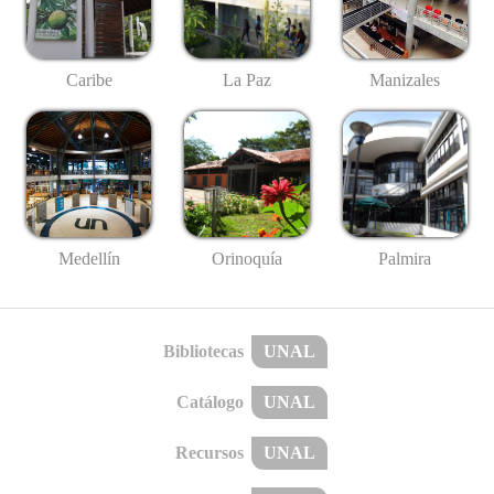
Caribe
La Paz
Manizales
Medellín
Palmira
Orinoquía
Bibliotecas
UNAL
Catálogo
UNAL
Recursos
UNAL