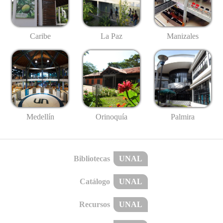
Caribe
La Paz
Manizales
Medellín
Palmira
Orinoquía
Bibliotecas
UNAL
Catálogo
UNAL
Recursos
UNAL