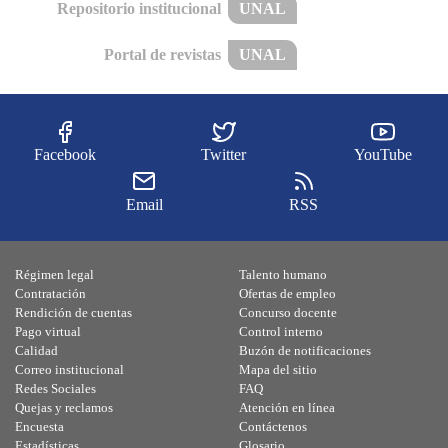
Repositorio institucional
UNAL
Portal de revistas
UNAL
Facebook
Twitter
YouTube
Email
RSS
Régimen legal
Talento humano
Contratación
Ofertas de empleo
Rendición de cuentas
Concurso docente
Pago virtual
Control interno
Calidad
Buzón de notificaciones
Correo institucional
Mapa del sitio
Redes Sociales
FAQ
Quejas y reclamos
Atención en línea
Encuesta
Contáctenos
Estadísticas
Glosario