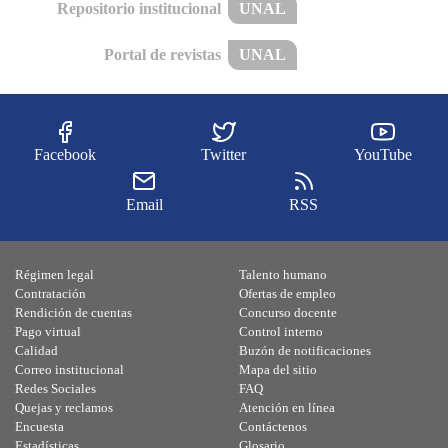
Repositorio institucional
UNAL
Portal de revistas
UNAL
Facebook
Twitter
YouTube
Email
RSS
Régimen legal
Talento humano
Contratación
Ofertas de empleo
Rendición de cuentas
Concurso docente
Pago virtual
Control interno
Calidad
Buzón de notificaciones
Correo institucional
Mapa del sitio
Redes Sociales
FAQ
Quejas y reclamos
Atención en línea
Encuesta
Contáctenos
Estadísticas
Glosario