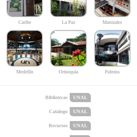
Caribe
La Paz
Manizales
Medellín
Palmira
Orinoquía
Bibliotecas
UNAL
Catálogo
UNAL
Recursos
UNAL