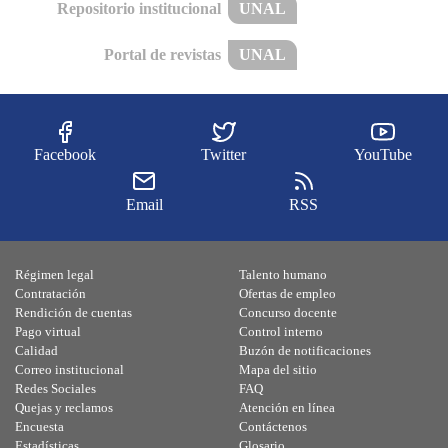
Repositorio institucional
UNAL
Portal de revistas
UNAL
Facebook
Twitter
YouTube
Email
RSS
Régimen legal
Talento humano
Contratación
Ofertas de empleo
Rendición de cuentas
Concurso docente
Pago virtual
Control interno
Calidad
Buzón de notificaciones
Correo institucional
Mapa del sitio
Redes Sociales
FAQ
Quejas y reclamos
Atención en línea
Encuesta
Contáctenos
Estadísticas
Glosario