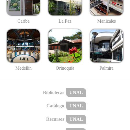
Caribe
La Paz
Manizales
Medellín
Palmira
Orinoquía
Bibliotecas
UNAL
Catálogo
UNAL
Recursos
UNAL