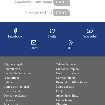
Repositorio institucional
UNAL
Portal de revistas
UNAL
Facebook
Twitter
YouTube
Email
RSS
Régimen legal
Talento humano
Contratación
Ofertas de empleo
Rendición de cuentas
Concurso docente
Pago virtual
Control interno
Calidad
Buzón de notificaciones
Correo institucional
Mapa del sitio
Redes Sociales
FAQ
Quejas y reclamos
Atención en línea
Encuesta
Contáctenos
Estadísticas
Glosario