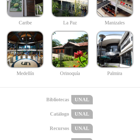
Caribe
La Paz
Manizales
Medellín
Palmira
Orinoquía
Bibliotecas
UNAL
Catálogo
UNAL
Recursos
UNAL