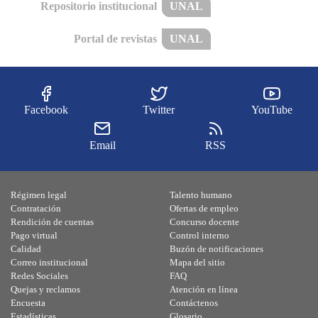
Repositorio institucional
UNAL
Portal de revistas
UNAL
Facebook
Twitter
YouTube
Email
RSS
Régimen legal
Talento humano
Contratación
Ofertas de empleo
Rendición de cuentas
Concurso docente
Pago virtual
Control interno
Calidad
Buzón de notificaciones
Correo institucional
Mapa del sitio
Redes Sociales
FAQ
Quejas y reclamos
Atención en línea
Encuesta
Contáctenos
Estadísticas
Glosario