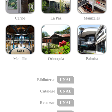
Caribe
La Paz
Manizales
Medellín
Palmira
Orinoquía
Bibliotecas
UNAL
Catálogo
UNAL
Recursos
UNAL