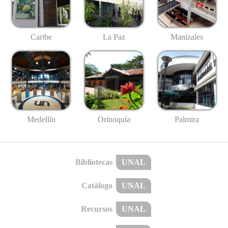
Caribe
La Paz
Manizales
Medellín
Palmira
Orinoquía
Bibliotecas
UNAL
Catálogo
UNAL
Recursos
UNAL