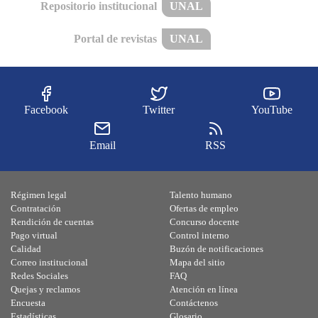
Repositorio institucional
UNAL
Portal de revistas
UNAL
Facebook
Twitter
YouTube
Email
RSS
Régimen legal
Talento humano
Contratación
Ofertas de empleo
Rendición de cuentas
Concurso docente
Pago virtual
Control interno
Calidad
Buzón de notificaciones
Correo institucional
Mapa del sitio
Redes Sociales
FAQ
Quejas y reclamos
Atención en línea
Encuesta
Contáctenos
Estadísticas
Glosario