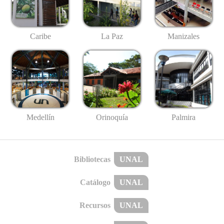
Caribe
La Paz
Manizales
Medellín
Palmira
Orinoquía
Bibliotecas
UNAL
Catálogo
UNAL
Recursos
UNAL