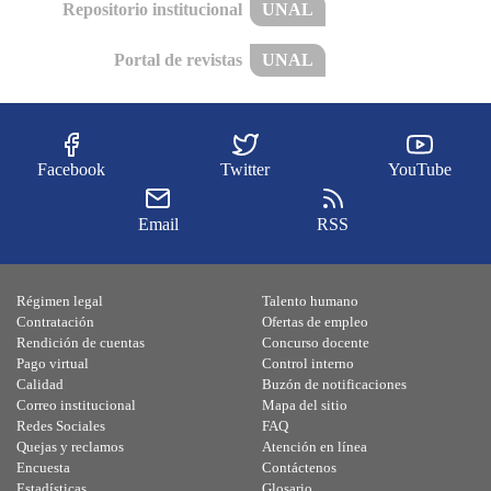
Repositorio institucional
UNAL
Portal de revistas
UNAL
Facebook
Twitter
YouTube
Email
RSS
Régimen legal
Talento humano
Contratación
Ofertas de empleo
Rendición de cuentas
Concurso docente
Pago virtual
Control interno
Calidad
Buzón de notificaciones
Correo institucional
Mapa del sitio
Redes Sociales
FAQ
Quejas y reclamos
Atención en línea
Encuesta
Contáctenos
Estadísticas
Glosario