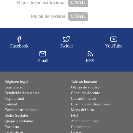
Repositorio institucional
UNAL
Portal de revistas
UNAL
Facebook
Twitter
YouTube
Email
RSS
Régimen legal
Talento humano
Contratación
Ofertas de empleo
Rendición de cuentas
Concurso docente
Pago virtual
Control interno
Calidad
Buzón de notificaciones
Correo institucional
Mapa del sitio
Redes Sociales
FAQ
Quejas y reclamos
Atención en línea
Encuesta
Contáctenos
Estadísticas
Glosario