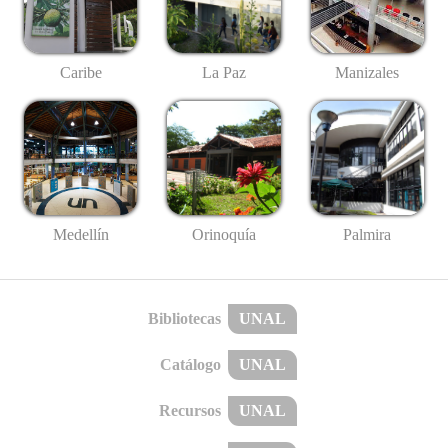
Caribe
La Paz
Manizales
Medellín
Palmira
Orinoquía
Bibliotecas
UNAL
Catálogo
UNAL
Recursos
UNAL