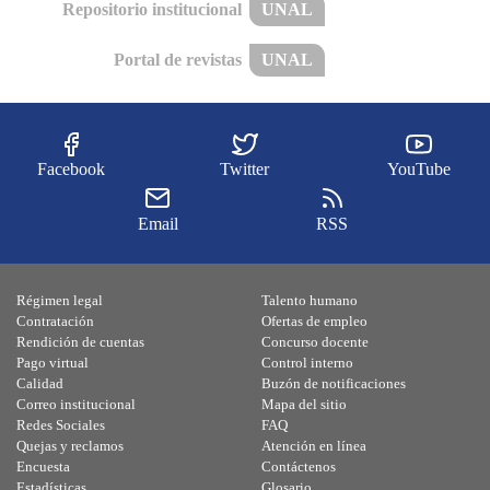
Repositorio institucional
UNAL
Portal de revistas
UNAL
Facebook
Twitter
YouTube
Email
RSS
Régimen legal
Talento humano
Contratación
Ofertas de empleo
Rendición de cuentas
Concurso docente
Pago virtual
Control interno
Calidad
Buzón de notificaciones
Correo institucional
Mapa del sitio
Redes Sociales
FAQ
Quejas y reclamos
Atención en línea
Encuesta
Contáctenos
Estadísticas
Glosario