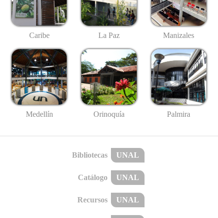
Caribe
La Paz
Manizales
Medellín
Palmira
Orinoquía
Bibliotecas
UNAL
Catálogo
UNAL
Recursos
UNAL