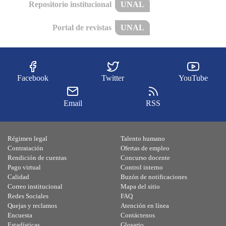
Repositorio institucional
UNAL
Portal de revistas
UNAL
Facebook
Twitter
YouTube
Email
RSS
Régimen legal
Talento humano
Contratación
Ofertas de empleo
Rendición de cuentas
Concurso docente
Pago virtual
Control interno
Calidad
Buzón de notificaciones
Correo institucional
Mapa del sitio
Redes Sociales
FAQ
Quejas y reclamos
Atención en línea
Encuesta
Contáctenos
Estadísticas
Glosario