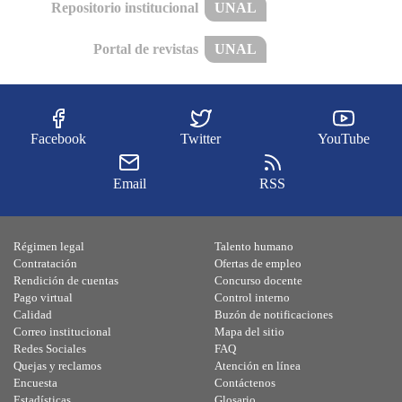
Repositorio institucional
UNAL
Portal de revistas
UNAL
Facebook
Twitter
YouTube
Email
RSS
Régimen legal
Talento humano
Contratación
Ofertas de empleo
Rendición de cuentas
Concurso docente
Pago virtual
Control interno
Calidad
Buzón de notificaciones
Correo institucional
Mapa del sitio
Redes Sociales
FAQ
Quejas y reclamos
Atención en línea
Encuesta
Contáctenos
Estadísticas
Glosario