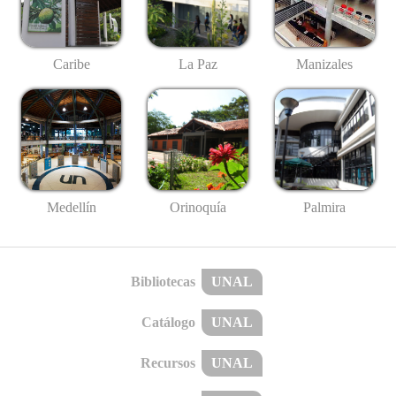
Caribe
La Paz
Manizales
Medellín
Palmira
Orinoquía
Bibliotecas
UNAL
Catálogo
UNAL
Recursos
UNAL