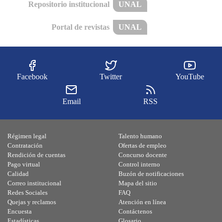
Repositorio institucional
UNAL
Portal de revistas
UNAL
Facebook
Twitter
YouTube
Email
RSS
Régimen legal
Talento humano
Contratación
Ofertas de empleo
Rendición de cuentas
Concurso docente
Pago virtual
Control interno
Calidad
Buzón de notificaciones
Correo institucional
Mapa del sitio
Redes Sociales
FAQ
Quejas y reclamos
Atención en línea
Encuesta
Contáctenos
Estadísticas
Glosario