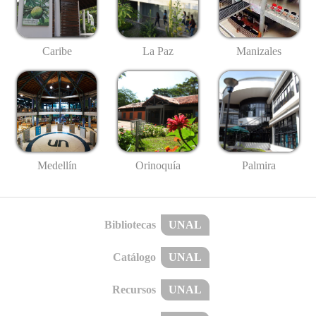
Caribe
La Paz
Manizales
Medellín
Palmira
Orinoquía
Bibliotecas
UNAL
Catálogo
UNAL
Recursos
UNAL