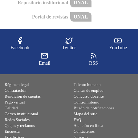
Repositorio institucional
UNAL
Portal de revistas
UNAL
Facebook
Twitter
YouTube
Email
RSS
Régimen legal
Talento humano
Contratación
Ofertas de empleo
Rendición de cuentas
Concurso docente
Pago virtual
Control interno
Calidad
Buzón de notificaciones
Correo institucional
Mapa del sitio
Redes Sociales
FAQ
Quejas y reclamos
Atención en línea
Encuesta
Contáctenos
Estadísticas
Glosario