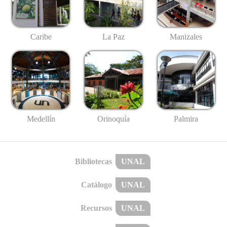
Caribe
La Paz
Manizales
Medellín
Palmira
Orinoquía
Bibliotecas
UNAL
Catálogo
UNAL
Recursos
UNAL