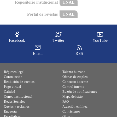
Repositorio institucional
UNAL
Portal de revistas
UNAL
Facebook
Twitter
YouTube
Email
RSS
Régimen legal
Talento humano
Contratación
Ofertas de empleo
Rendición de cuentas
Concurso docente
Pago virtual
Control interno
Calidad
Buzón de notificaciones
Correo institucional
Mapa del sitio
Redes Sociales
FAQ
Quejas y reclamos
Atención en línea
Encuesta
Contáctenos
Estadísticas
Glosario