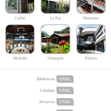
Caribe
La Paz
Manizales
Medellín
Palmira
Orinoquía
Bibliotecas
UNAL
Catálogo
UNAL
Recursos
UNAL