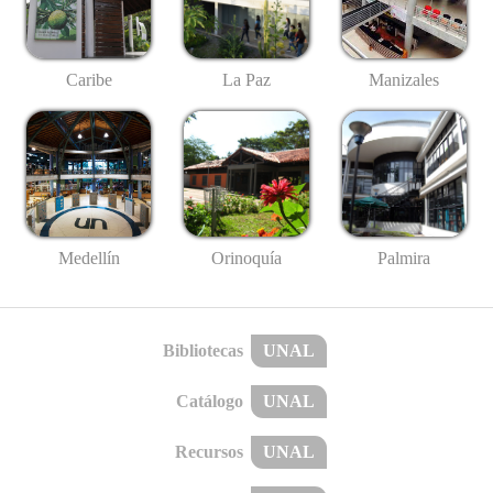
Caribe
La Paz
Manizales
Medellín
Palmira
Orinoquía
Bibliotecas
UNAL
Catálogo
UNAL
Recursos
UNAL