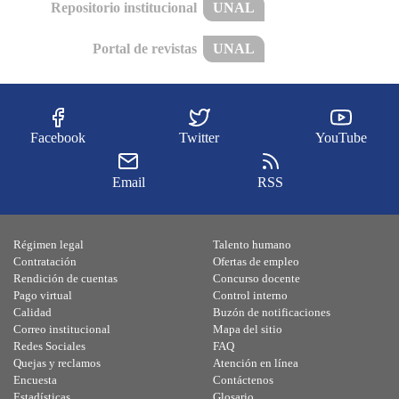
Repositorio institucional
UNAL
Portal de revistas
UNAL
Facebook
Twitter
YouTube
Email
RSS
Régimen legal
Talento humano
Contratación
Ofertas de empleo
Rendición de cuentas
Concurso docente
Pago virtual
Control interno
Calidad
Buzón de notificaciones
Correo institucional
Mapa del sitio
Redes Sociales
FAQ
Quejas y reclamos
Atención en línea
Encuesta
Contáctenos
Estadísticas
Glosario