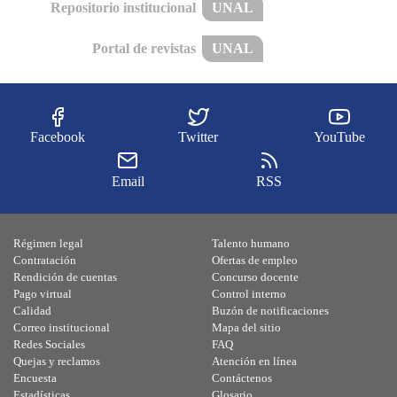
Repositorio institucional
UNAL
Portal de revistas
UNAL
Facebook
Twitter
YouTube
Email
RSS
Régimen legal
Talento humano
Contratación
Ofertas de empleo
Rendición de cuentas
Concurso docente
Pago virtual
Control interno
Calidad
Buzón de notificaciones
Correo institucional
Mapa del sitio
Redes Sociales
FAQ
Quejas y reclamos
Atención en línea
Encuesta
Contáctenos
Estadísticas
Glosario