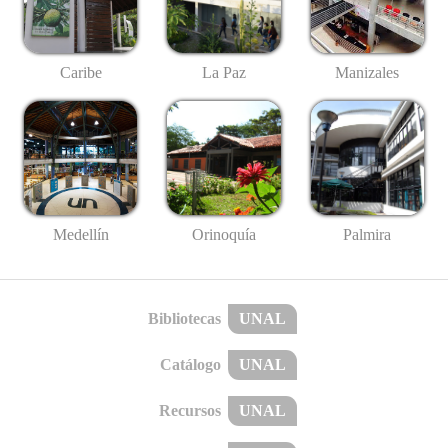
Caribe
La Paz
Manizales
Medellín
Palmira
Orinoquía
Bibliotecas
UNAL
Catálogo
UNAL
Recursos
UNAL