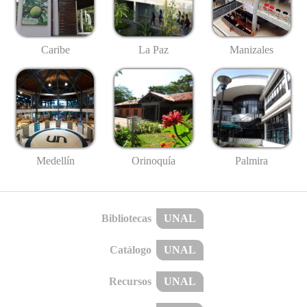
Caribe
La Paz
Manizales
Medellín
Palmira
Orinoquía
Bibliotecas
UNAL
Catálogo
UNAL
Recursos
UNAL