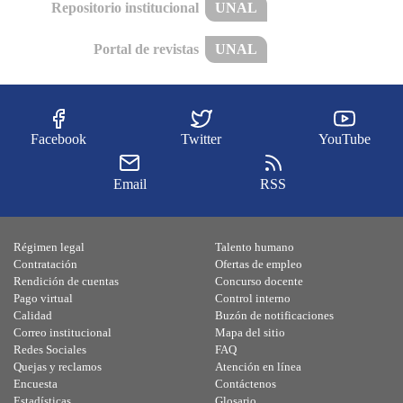
Repositorio institucional
UNAL
Portal de revistas
UNAL
Facebook
Twitter
YouTube
Email
RSS
Régimen legal
Talento humano
Contratación
Ofertas de empleo
Rendición de cuentas
Concurso docente
Pago virtual
Control interno
Calidad
Buzón de notificaciones
Correo institucional
Mapa del sitio
Redes Sociales
FAQ
Quejas y reclamos
Atención en línea
Encuesta
Contáctenos
Estadísticas
Glosario