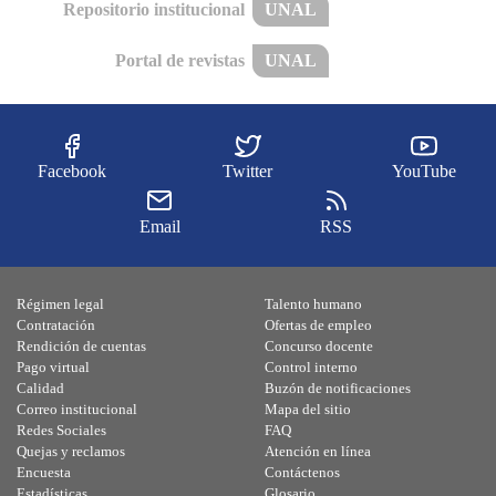
Repositorio institucional
UNAL
Portal de revistas
UNAL
Facebook
Twitter
YouTube
Email
RSS
Régimen legal
Talento humano
Contratación
Ofertas de empleo
Rendición de cuentas
Concurso docente
Pago virtual
Control interno
Calidad
Buzón de notificaciones
Correo institucional
Mapa del sitio
Redes Sociales
FAQ
Quejas y reclamos
Atención en línea
Encuesta
Contáctenos
Estadísticas
Glosario