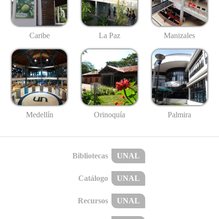
Caribe
La Paz
Manizales
Medellín
Palmira
Orinoquía
Bibliotecas
UNAL
Catálogo
UNAL
Recursos
UNAL