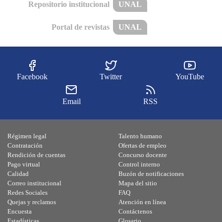
Repositorio institucional
UNAL
Portal de revistas
UNAL
Facebook
Twitter
YouTube
Email
RSS
Régimen legal
Talento humano
Contratación
Ofertas de empleo
Rendición de cuentas
Concurso docente
Pago virtual
Control interno
Calidad
Buzón de notificaciones
Correo institucional
Mapa del sitio
Redes Sociales
FAQ
Quejas y reclamos
Atención en línea
Encuesta
Contáctenos
Estadísticas
Glosario