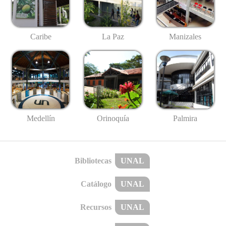
Caribe
La Paz
Manizales
Medellín
Palmira
Orinoquía
Bibliotecas
UNAL
Catálogo
UNAL
Recursos
UNAL