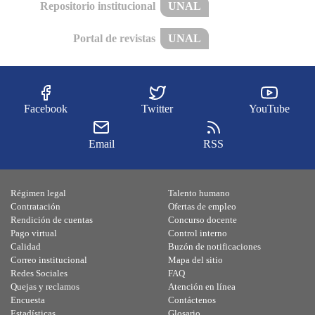
Repositorio institucional
UNAL
Portal de revistas
UNAL
Facebook
Twitter
YouTube
Email
RSS
Régimen legal
Talento humano
Contratación
Ofertas de empleo
Rendición de cuentas
Concurso docente
Pago virtual
Control interno
Calidad
Buzón de notificaciones
Correo institucional
Mapa del sitio
Redes Sociales
FAQ
Quejas y reclamos
Atención en línea
Encuesta
Contáctenos
Estadísticas
Glosario