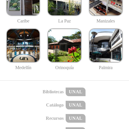
Caribe
La Paz
Manizales
Medellín
Palmira
Orinoquía
Bibliotecas
UNAL
Catálogo
UNAL
Recursos
UNAL