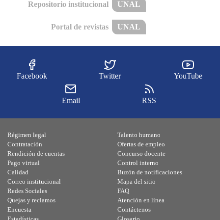
Repositorio institucional
UNAL
Portal de revistas
UNAL
Facebook
Twitter
YouTube
Email
RSS
Régimen legal
Talento humano
Contratación
Ofertas de empleo
Rendición de cuentas
Concurso docente
Pago virtual
Control interno
Calidad
Buzón de notificaciones
Correo institucional
Mapa del sitio
Redes Sociales
FAQ
Quejas y reclamos
Atención en línea
Encuesta
Contáctenos
Estadísticas
Glosario