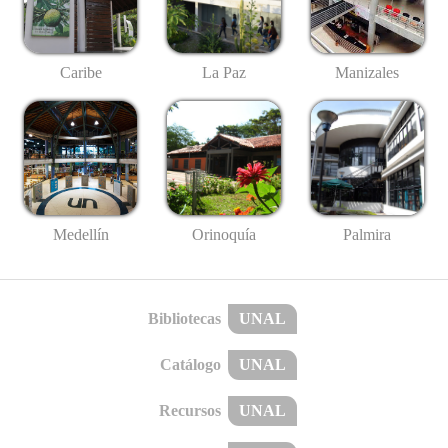
Caribe
La Paz
Manizales
Medellín
Palmira
Orinoquía
Bibliotecas
UNAL
Catálogo
UNAL
Recursos
UNAL