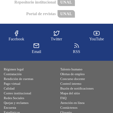
Repositorio institucional
UNAL
Portal de revistas
UNAL
Facebook
Twitter
YouTube
Email
RSS
Régimen legal
Talento humano
Contratación
Ofertas de empleo
Rendición de cuentas
Concurso docente
Pago virtual
Control interno
Calidad
Buzón de notificaciones
Correo institucional
Mapa del sitio
Redes Sociales
FAQ
Quejas y reclamos
Atención en línea
Encuesta
Contáctenos
Estadísticas
Glosario