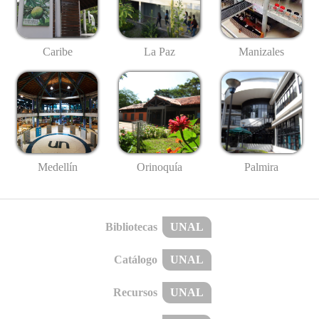
Caribe
La Paz
Manizales
Medellín
Palmira
Orinoquía
Bibliotecas
UNAL
Catálogo
UNAL
Recursos
UNAL