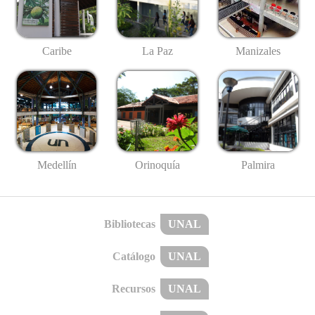
Caribe
La Paz
Manizales
Medellín
Palmira
Orinoquía
Bibliotecas
UNAL
Catálogo
UNAL
Recursos
UNAL