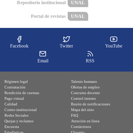
Repositorio institucional
UNAL
Portal de revistas
UNAL
Facebook
Twitter
YouTube
Email
RSS
Régimen legal
Talento humano
Contratación
Ofertas de empleo
Rendición de cuentas
Concurso docente
Pago virtual
Control interno
Calidad
Buzón de notificaciones
Correo institucional
Mapa del sitio
Redes Sociales
FAQ
Quejas y reclamos
Atención en línea
Encuesta
Contáctenos
Estadísticas
Glosario