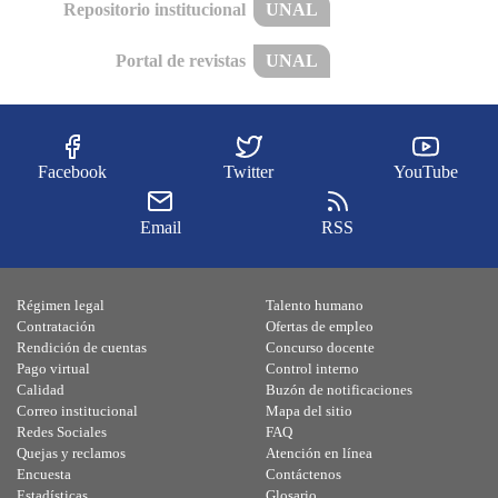
Repositorio institucional
UNAL
Portal de revistas
UNAL
Facebook
Twitter
YouTube
Email
RSS
Régimen legal
Talento humano
Contratación
Ofertas de empleo
Rendición de cuentas
Concurso docente
Pago virtual
Control interno
Calidad
Buzón de notificaciones
Correo institucional
Mapa del sitio
Redes Sociales
FAQ
Quejas y reclamos
Atención en línea
Encuesta
Contáctenos
Estadísticas
Glosario