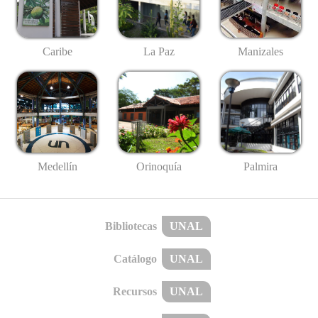
Caribe
La Paz
Manizales
Medellín
Palmira
Orinoquía
Bibliotecas
UNAL
Catálogo
UNAL
Recursos
UNAL