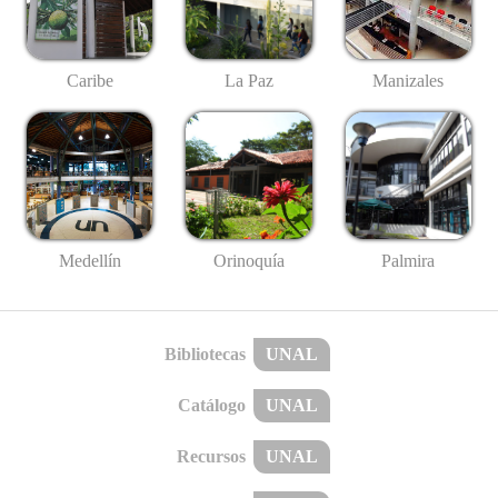
Caribe
La Paz
Manizales
Medellín
Palmira
Orinoquía
Bibliotecas
UNAL
Catálogo
UNAL
Recursos
UNAL