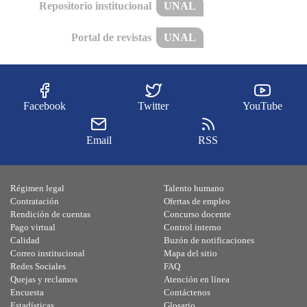
Repositorio institucional
UNAL
Portal de revistas
UNAL
Facebook
Twitter
YouTube
Email
RSS
Régimen legal
Talento humano
Contratación
Ofertas de empleo
Rendición de cuentas
Concurso docente
Pago virtual
Control interno
Calidad
Buzón de notificaciones
Correo institucional
Mapa del sitio
Redes Sociales
FAQ
Quejas y reclamos
Atención en línea
Encuesta
Contáctenos
Estadísticas
Glosario