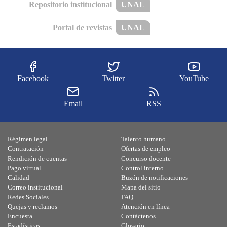
Repositorio institucional
UNAL
Portal de revistas
UNAL
Facebook
Twitter
YouTube
Email
RSS
Régimen legal
Talento humano
Contratación
Ofertas de empleo
Rendición de cuentas
Concurso docente
Pago virtual
Control interno
Calidad
Buzón de notificaciones
Correo institucional
Mapa del sitio
Redes Sociales
FAQ
Quejas y reclamos
Atención en línea
Encuesta
Contáctenos
Estadísticas
Glosario