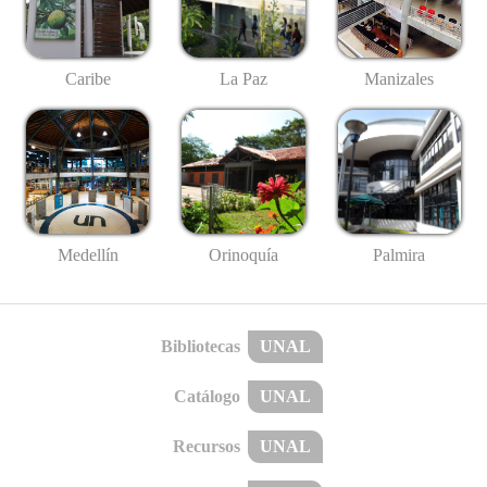
Caribe
La Paz
Manizales
Medellín
Palmira
Orinoquía
Bibliotecas
UNAL
Catálogo
UNAL
Recursos
UNAL