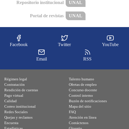
Repositorio institucional
UNAL
Portal de revistas
UNAL
Facebook
Twitter
YouTube
Email
RSS
Régimen legal
Talento humano
Contratación
Ofertas de empleo
Rendición de cuentas
Concurso docente
Pago virtual
Control interno
Calidad
Buzón de notificaciones
Correo institucional
Mapa del sitio
Redes Sociales
FAQ
Quejas y reclamos
Atención en línea
Encuesta
Contáctenos
Estadísticas
Glosario