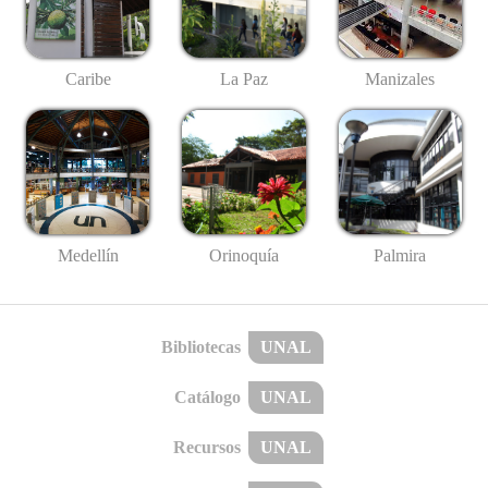
Caribe
La Paz
Manizales
Medellín
Palmira
Orinoquía
Bibliotecas
UNAL
Catálogo
UNAL
Recursos
UNAL