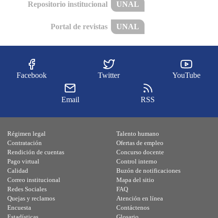
Repositorio institucional
UNAL
Portal de revistas
UNAL
Facebook
Twitter
YouTube
Email
RSS
Régimen legal
Talento humano
Contratación
Ofertas de empleo
Rendición de cuentas
Concurso docente
Pago virtual
Control interno
Calidad
Buzón de notificaciones
Correo institucional
Mapa del sitio
Redes Sociales
FAQ
Quejas y reclamos
Atención en línea
Encuesta
Contáctenos
Estadísticas
Glosario