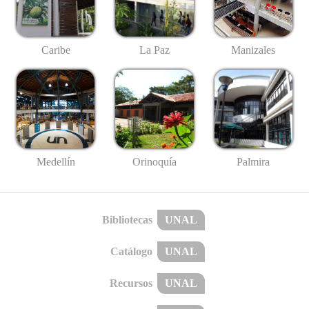
Caribe
La Paz
Manizales
Medellín
Palmira
Orinoquía
Bibliotecas
UNAL
Catálogo
UNAL
Recursos
UNAL