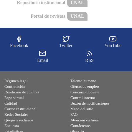
Repositorio institucional
UNAL
Portal de revistas
UNAL
Facebook
Twitter
YouTube
Email
RSS
Régimen legal
Talento humano
Contratación
Ofertas de empleo
Rendición de cuentas
Concurso docente
Pago virtual
Control interno
Calidad
Buzón de notificaciones
Correo institucional
Mapa del sitio
Redes Sociales
FAQ
Quejas y reclamos
Atención en línea
Encuesta
Contáctenos
Estadísticas
Glosario