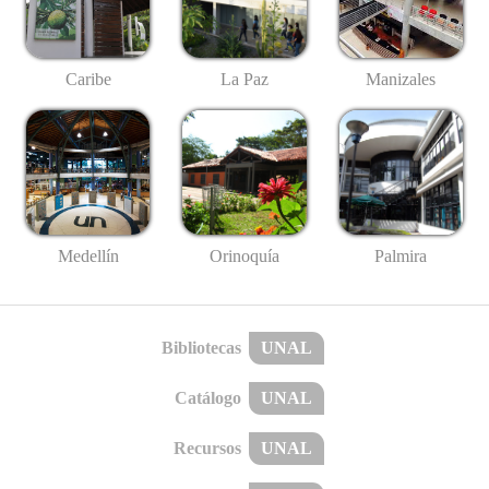
Caribe
La Paz
Manizales
Medellín
Palmira
Orinoquía
Bibliotecas
UNAL
Catálogo
UNAL
Recursos
UNAL